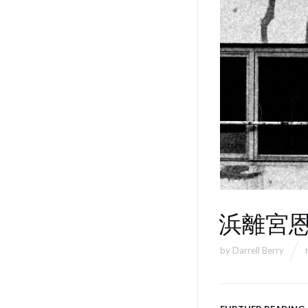
浜離宮
by
Darrell Berry